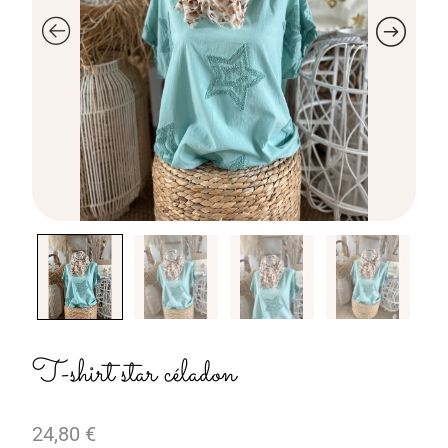
T-shirt star céladon
24,80
€