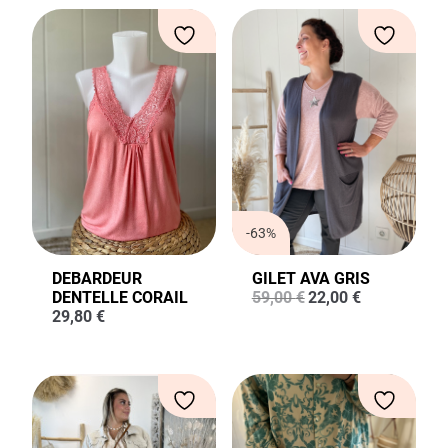
-63%
DEBARDEUR
GILET AVA GRIS
Le
Le
DENTELLE CORAIL
59,00
€
22,00
€
prix
prix
29,80
€
initial
actuel
était :
est :
59,00 €.
22,00 €.