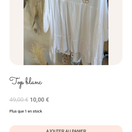
Top blanc
Le
Le
49,00
€
10,00
€
prix
prix
Plus que 1 en stock
initial
actuel
était :
est :
49,00 €.
10,00 €.
AJOUTER AU PANIER