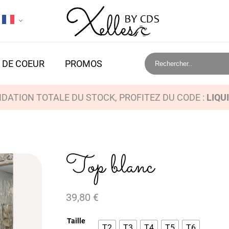
 DE COEUR
PROMOS
IDATION TOTALE DU STOCK, PROFITEZ DU CODE :
LIQU
Top blanc
39,80
€
Taille
T2
T3
T4
T5
T6