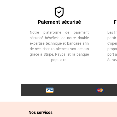
Paiement sécurisé
F
Notre plateforme de paiement
Les fr
sécurisé bénéficie de notre double
part
expertise technique et bancaire afin
d’op
de sécuriser totalement vos achats
propo
grâce à Stripe, Paypal et la banque
port 
populaire.
Suiv
Nos services