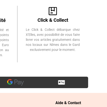
Click & Collect
ité
Le Click & Collect débarque chez
ité et
X'Elles, avec possibilité de vous faire
points
livrer vos articles gratuitement dans
points
nos locaux sur Nîmes dans le Gard
 Euro
exclusivement pour le moment.
ion au
s.
Aide & Contact