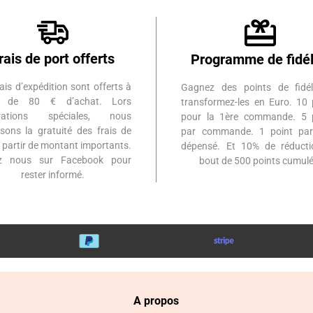
rais de port offerts
Programme de fidél
ais d’expédition sont offerts à
Gagnez des points de fidél
ir de 80 € d’achat. Lors
transformez-les en Euro. 10 
érations spéciales, nous
pour la 1ère commande. 5 
sons la gratuité des frais de
par commande. 1 point par
à partir de montant importants.
dépensé. Et 10% de réduct
ez nous sur Facebook pour
bout de 500 points cumulé
rester informé.
A propos