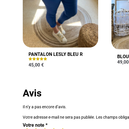
PANTALON LESLY BLEU R
BLOU
49,0
45,00
€
Note
5.00
sur 5
Avis
Il n’y a pas encore d’avis.
Votre adresse e-mail ne sera pas publiée.
Les champs obliga
Votre note
*