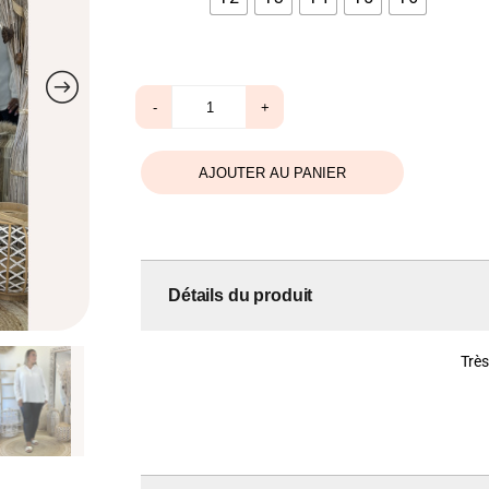
quantité
-
+
de
Top
blanc
AJOUTER AU PANIER
Détails du produit
Très