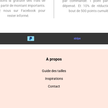
sons la gratuité des frais de
par commande. 1 point par
à partir de montant importants.
dépensé. Et 10% de réduct
ez nous sur Facebook pour
bout de 500 points cumulé
rester informé.
A propos
Guide des tailles
Inspirations
Contact