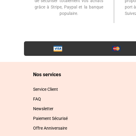
de sécuriser totalement vos achats
propo
grâce à Stripe, Paypal et la banque
port 
populaire.
Suiv
Nos services
Service Client
FAQ
Newsletter
Paiement Sécurisé
Offre Anniversaire