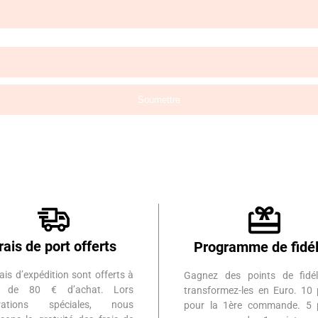
rais de port offerts
Programme de fidél
ais d’expédition sont offerts à
Gagnez des points de fidél
ir de 80 € d’achat. Lors
transformez-les en Euro. 10 
érations spéciales, nous
pour la 1ère commande. 5 