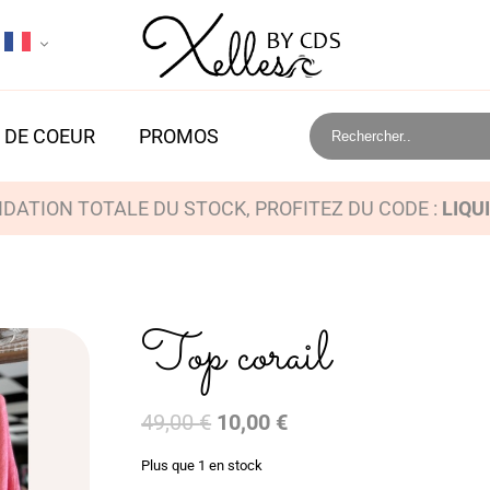
 DE COEUR
PROMOS
IDATION TOTALE DU STOCK, PROFITEZ DU CODE :
LIQU
Top corail
Le
Le
49,00
€
10,00
€
prix
prix
Plus que 1 en stock
initial
actuel