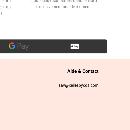
nos locaux sur Nîmes dans le Gard
 Euro
exclusivement pour le moment.
ion au
s.
Aide & Contact
sav@xellesbycds.com