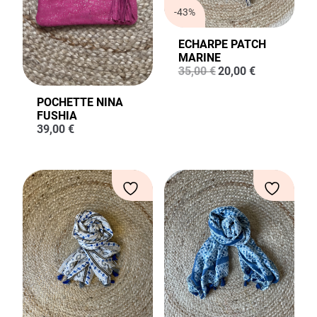
-43%
ECHARPE PATCH
MARINE
Le
Le
35,00
€
20,00
€
prix
prix
initial
actuel
POCHETTE NINA
était :
est :
FUSHIA
35,00 €.
20,00 €.
39,00
€