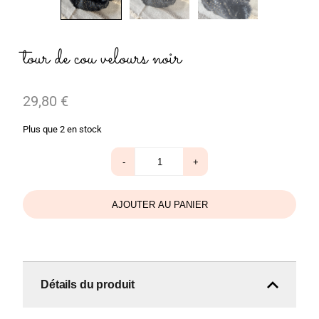
tour de cou velours noir
29,80
€
Plus que 2 en stock
quantité
-
+
de
tour
de
cou
AJOUTER AU PANIER
velours
noir
Détails du produit