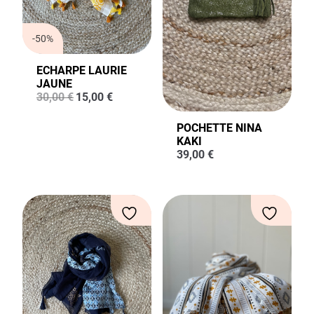
-50%
ECHARPE LAURIE
JAUNE
Le
Le
30,00
€
15,00
€
prix
prix
initial
actuel
POCHETTE NINA
était :
est :
KAKI
30,00 €.
15,00 €.
39,00
€