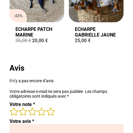
-43%
ECHARPE PATCH
ECHARPE
MARINE
GABRIELLE JAUNE
Le
Le
35,00
€
20,00
€
25,00
€
prix
prix
initial
actuel
était :
est :
35,00 €.
20,00 €.
Avis
Il n’y a pas encore d’avis.
Votre adresse e-mail ne sera pas publiée.
Les champs
obligatoires sont indiqués avec
*
Votre note
*
Votre avis
*