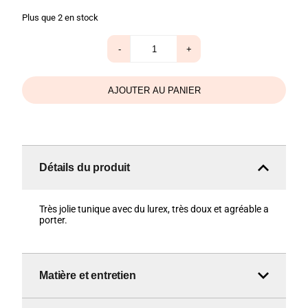
Plus que 2 en stock
quantité
-
+
de
Tunique
X’elles
blanc
AJOUTER AU PANIER
Détails du produit
Très jolie tunique avec du lurex, très doux et agréable a
porter.
Matière et entretien