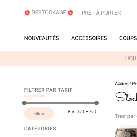
DESTOCKAGE
PRÊT À PORTER
NOUVEAUTÉS
ACCESSOIRES
COUPS
LIQU
Accueil
/ Pr
FILTRER PAR TARIF
Sto
Prix
Prix
Prix :
20 €
—
70 €
Filtrer
Trier par 
min
max
CATÉGORIES