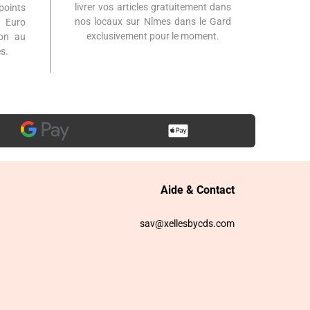
livrer vos articles gratuitement dans
points
nos locaux sur Nîmes dans le Gard
 Euro
exclusivement pour le moment.
ion au
s.
Aide & Contact
sav@xellesbycds.com