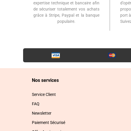
expertise technique et bancaire afin
d’op
de sécuriser totalement vos achats
propo
grâce à Stripe, Paypal et la banque
port 
populaire.
Suiv
Nos services
Service Client
FAQ
Newsletter
Paiement Sécurisé