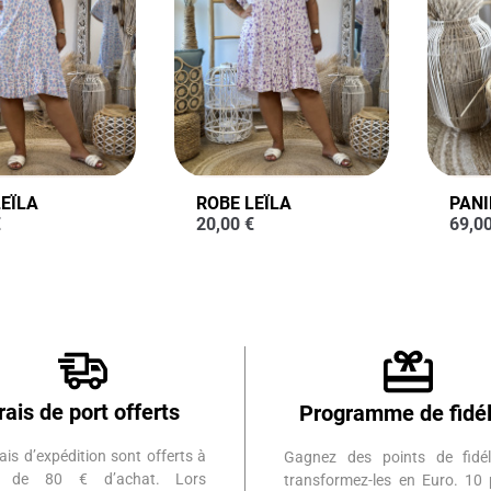
EÏLA
ROBE LEÏLA
PANI
€
20,00
€
69,0
rais de port offerts
Programme de fidél
ais d’expédition sont offerts à
Gagnez des points de fidél
ir de 80 € d’achat. Lors
transformez-les en Euro. 10 