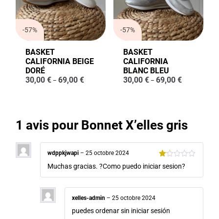
-57%
-57%
BASKET
BASKET
CALIFORNIA BEIGE
CALIFORNIA
DORÉ
BLANC BLEU
30,00
€
69,00
€
30,00
€
69,00
€
–
–
1 avis pour
Bonnet X’elles gris
wdppkjwapi
–
25 octobre 2024
Note
Muchas gracias. ?Como puedo iniciar sesion?
1
sur
5
xelles-admin
–
25 octobre 2024
puedes ordenar sin iniciar sesión