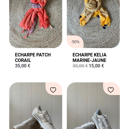
-50%
ECHARPE PATCH
ECHARPE KELIA
CORAIL
MARINE-JAUNE
Le
Le
35,00
€
30,00
€
15,00
€
prix
prix
initial
actuel
était :
est :
30,00 €.
15,00 €.