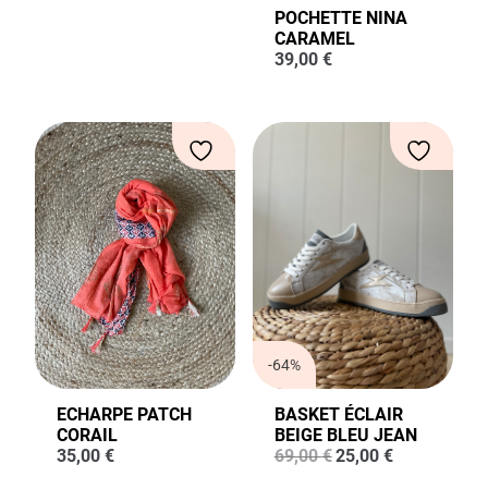
initial
actuel
POCHETTE NINA
était :
est :
CARAMEL
35,00 €.
25,00 €.
39,00
€
-64%
ECHARPE PATCH
BASKET ÉCLAIR
CORAIL
BEIGE BLEU JEAN
Le
Le
35,00
€
69,00
€
25,00
€
prix
prix