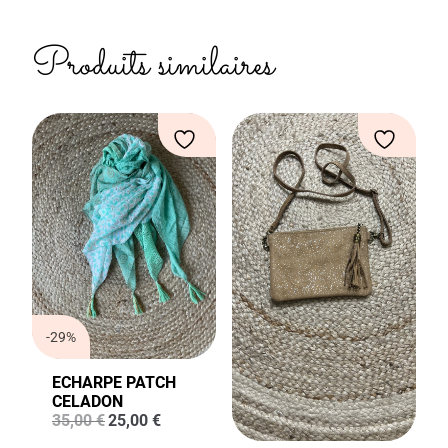
Produits similaires
-29%
ECHARPE PATCH
CELADON
Le
Le
35,00
€
25,00
€
prix
prix