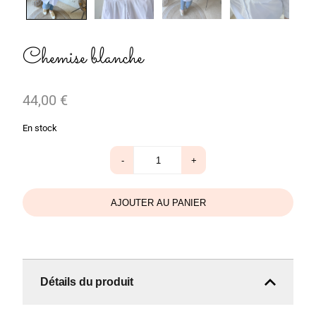
Chemise blanche
44,00
€
En stock
quantité
-
+
de
Chemise
blanche
AJOUTER AU PANIER
Détails du produit