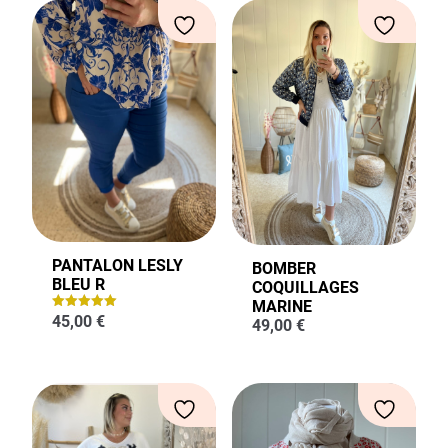
PANTALON LESLY
BOMBER
BLEU R
COQUILLAGES
MARINE
45,00
€
Note
49,00
€
5.00
sur 5