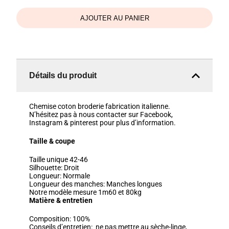
d'Etoiles
blanc
AJOUTER AU PANIER
Détails du produit
Chemise coton broderie fabrication italienne.
N’hésitez pas à nous contacter sur Facebook,
Instagram & pinterest pour plus d’information.
Taille & coupe
Taille unique 42-46
Silhouette:
Droit
Longueur:
Normale
Longueur des manches:
Manches longues
Notre modèle mesure 1m60 et 80kg
Matière & entretien
Composition:
100%
Conseils d’entretien:
ne pas mettre au sèche-linge,