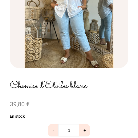
Chemise d’Etoiles blanc
39,80
€
En stock
quantité
-
+
de
Chemise