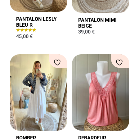
PANTALON LESLY
PANTALON MIMI
BLEU R
BEIGE
39,00
€
45,00
€
Note
5.00
sur 5
BOMBER
DEBARDEUR