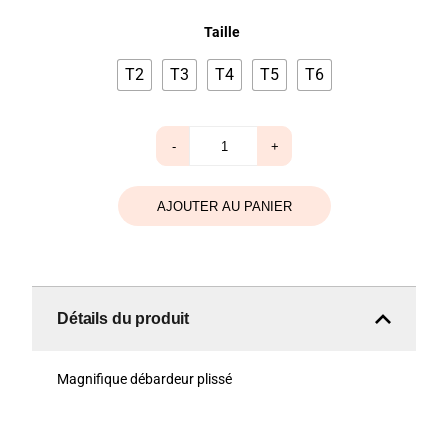
Taille
T2
T3
T4
T5
T6
quantité
-
+
de
Duo
Xelles
noir
AJOUTER AU PANIER
Détails du produit
Magnifique débardeur plissé