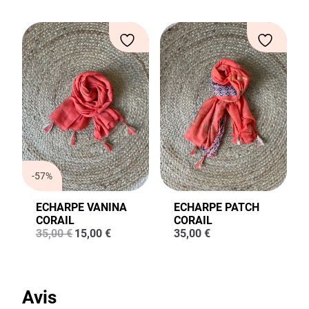
initial
actuel
était :
est :
39,00 €.
29,80 €.
-57%
ECHARPE VANINA
ECHARPE PATCH
CORAIL
CORAIL
Le
Le
35,00
€
15,00
€
35,00
€
prix
prix
initial
actuel
était :
est :
35,00 €.
15,00 €.
Avis