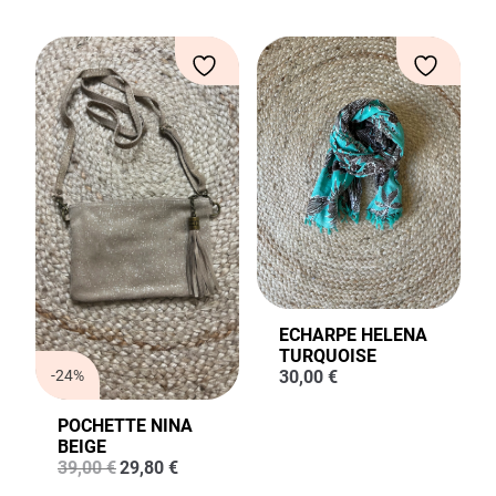
ECHARPE HELENA
TURQUOISE
-24%
30,00
€
POCHETTE NINA
BEIGE
Le
Le
39,00
€
29,80
€
prix
prix