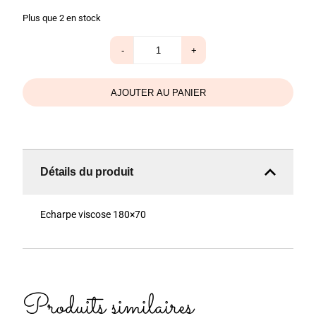
Plus que 2 en stock
quantité
-
+
de
Echarpe
poisson
jaune
AJOUTER AU PANIER
Détails du produit
Echarpe viscose 180×70
Produits similaires