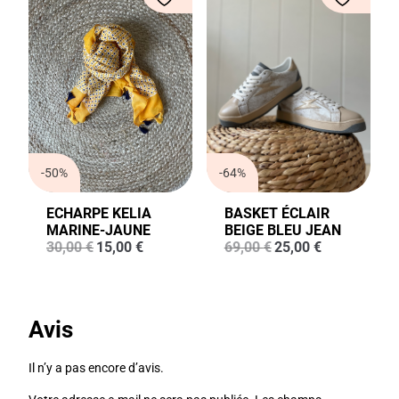
-50%
-64%
ECHARPE KELIA
BASKET ÉCLAIR
MARINE-JAUNE
BEIGE BLEU JEAN
Le
Le
Le
Le
30,00
€
15,00
€
69,00
€
25,00
€
prix
prix
prix
prix
initial
actuel
initial
actuel
était :
est :
était :
est :
30,00 €.
15,00 €.
69,00 €.
25,00 €.
Avis
Il n’y a pas encore d’avis.