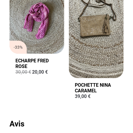
-33%
ECHARPE FRED
ROSE
Le
Le
30,00
€
20,00
€
prix
prix
initial
actuel
POCHETTE NINA
était :
est :
CARAMEL
30,00 €.
20,00 €.
39,00
€
Avis