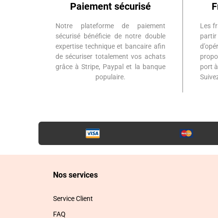
Paiement sécurisé
F
Notre plateforme de paiement
Les fr
sécurisé bénéficie de notre double
part
expertise technique et bancaire afin
d’op
de sécuriser totalement vos achats
propo
grâce à Stripe, Paypal et la banque
port 
populaire.
Suiv
Nos services
Service Client
FAQ