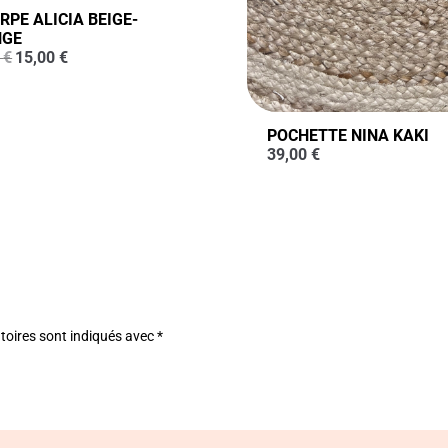
RPE ALICIA BEIGE-
NGE
Le
Le
0
€
15,00
€
prix
prix
initial
actuel
était :
est :
30,00 €.
15,00 €.
POCHETTE NINA KAKI
39,00
€
toires sont indiqués avec
*