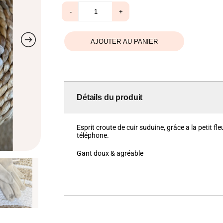
quantité
-
+
de
Gant
melle
beige
AJOUTER AU PANIER
Détails du produit
Esprit croute de cuir suduine, grâce a la petit f
téléphone.
Gant doux & agréable