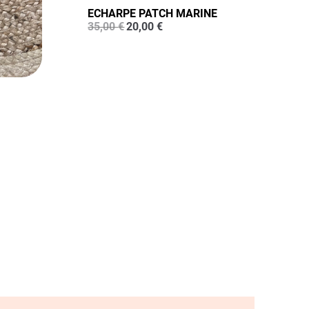
ECHARPE PATCH MARINE
Le
Le
35,00
€
20,00
€
prix
prix
initial
actuel
était :
est :
35,00 €.
20,00 €.