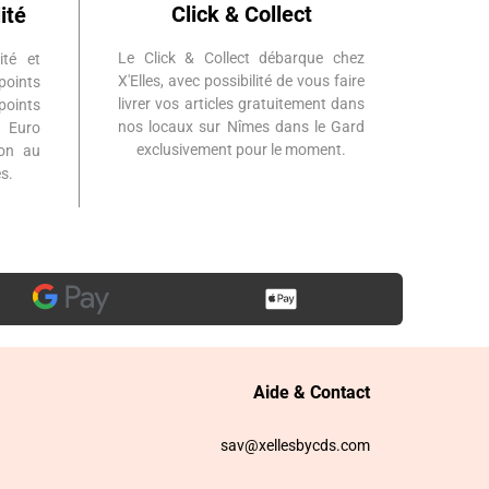
Click & Collect
ité
Le Click & Collect débarque chez
ité et
X'Elles, avec possibilité de vous faire
points
livrer vos articles gratuitement dans
points
nos locaux sur Nîmes dans le Gard
 Euro
exclusivement pour le moment.
ion au
s.
Aide & Contact
sav@xellesbycds.com