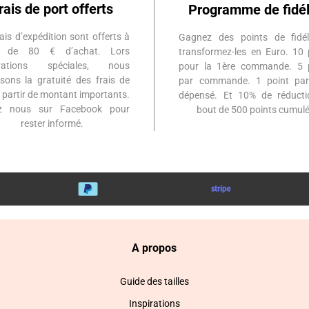
rais de port offerts
Programme de fidél
ais d’expédition sont offerts à
Gagnez des points de fidél
ir de 80 € d’achat. Lors
transformez-les en Euro. 10 
érations spéciales, nous
pour la 1ère commande. 5 
sons la gratuité des frais de
par commande. 1 point par
à partir de montant importants.
dépensé. Et 10% de réduct
ez nous sur Facebook pour
bout de 500 points cumulé
rester informé.
A propos
Guide des tailles
Inspirations