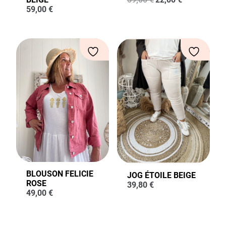
prix
prix
59,00
€
initial
actuel
était :
est :
59,00 €.
22,00 €.
BLOUSON FELICIE
JOG ÉTOILE BEIGE
ROSE
39,80
€
49,00
€