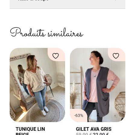
Produits similaires
-63%
TUNIQUE LIN
GILET AVA GRIS
Le
Le
BEIGE
59,00
€
22,00
€