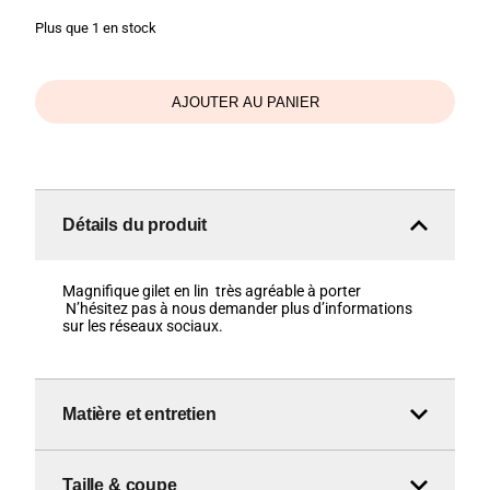
prix
prix
Plus que 1 en stock
initial
actuel
était :
est :
35,00 €.
12,00 €.
AJOUTER AU PANIER
Détails du produit
Magnifique gilet en lin très agréable à porter
N’hésitez pas à nous demander plus d’informations
sur les réseaux sociaux.
Matière et entretien
Taille & coupe