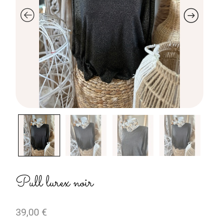
Pull lurex noir
39,00
€