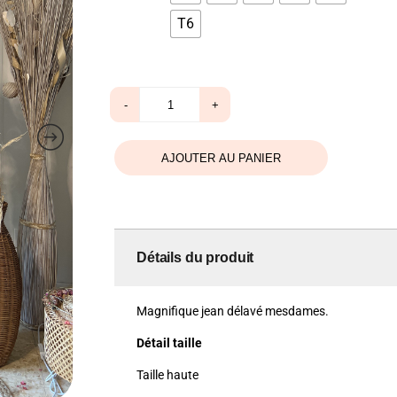
T6
quantité
-
+
de
Jean
noir
AJOUTER AU PANIER
Détails du produit
Magnifique jean délavé mesdames.
Détail taille
Taille haute