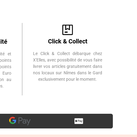
Click & Collect
ité
Le Click & Collect débarque chez
ité et
X'Elles, avec possibilité de vous faire
points
livrer vos articles gratuitement dans
points
nos locaux sur Nîmes dans le Gard
 Euro
exclusivement pour le moment.
ion au
s.