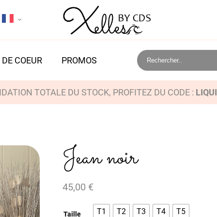
 DE COEUR
PROMOS
IDATION TOTALE DU STOCK, PROFITEZ DU CODE :
LIQU
Jean noir
45,00
€
T1
T2
T3
T4
T5
Taille