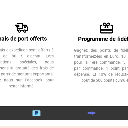
rais de port offerts
Programme de fidél
ais d’expédition sont offerts à
Gagnez des points de fidél
ir de 80 € d’achat. Lors
transformez-les en Euro. 10 
érations spéciales, nous
pour la 1ère commande. 5 
sons la gratuité des frais de
par commande. 1 point par
à partir de montant importants.
dépensé. Et 10% de réduct
ez nous sur Facebook pour
bout de 500 points cumulé
rester informé.