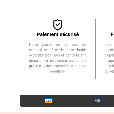
Paiement sécurisé
F
Notre plateforme de paiement
Les fr
sécurisé bénéficie de notre double
part
expertise technique et bancaire afin
d’op
de sécuriser totalement vos achats
propo
grâce à Stripe, Paypal et la banque
port 
populaire.
Suiv