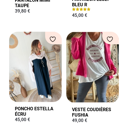
PANTALON MIMI
BLEU R
TAUPE
39,80
€
45,00
€
Note
5.00
sur 5
PONCHO ESTELLA
VESTE COUDIÈRES
ÉCRU
FUSHIA
45,00
€
49,00
€