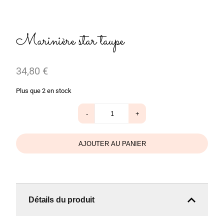
Marinière star taupe
34,80
€
Plus que 2 en stock
quantité
-
+
de
Marinière
star
taupe
AJOUTER AU PANIER
Détails du produit