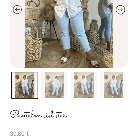
Pantalon ciel star
39,80
€