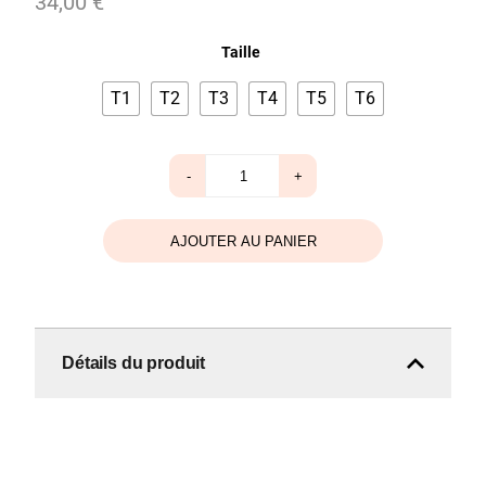
34,00
€
Taille
T1
T2
T3
T4
T5
T6
quantité
-
+
de
Pantalon
Mimi
gris
AJOUTER AU PANIER
bleu
jean
Détails du produit