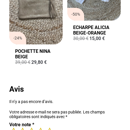
-50%
ECHARPE ALICIA
BEIGE-ORANGE
Le
Le
-24%
30,00
€
15,00
€
prix
prix
initial
actuel
POCHETTE NINA
était :
est :
BEIGE
30,00 €.
15,00 €.
Le
Le
39,00
€
29,80
€
prix
prix
initial
actuel
était :
est :
39,00 €.
29,80 €.
Avis
Il n’y a pas encore d’avis.
Votre adresse e-mail ne sera pas publiée.
Les champs
obligatoires sont indiqués avec
*
Votre note
*