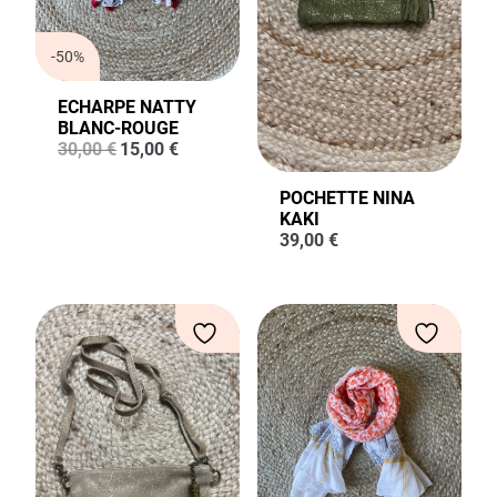
-50%
ECHARPE NATTY
BLANC-ROUGE
Le
Le
30,00
€
15,00
€
prix
prix
initial
actuel
POCHETTE NINA
était :
est :
KAKI
30,00 €.
15,00 €.
39,00
€