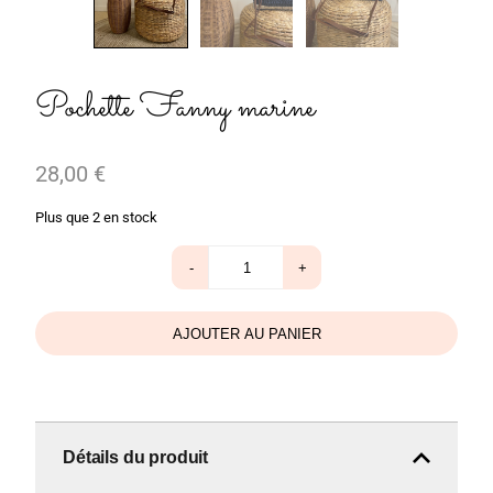
Pochette Fanny marine
28,00
€
Plus que 2 en stock
quantité
-
+
de
Pochette
Fanny
marine
AJOUTER AU PANIER
Détails du produit