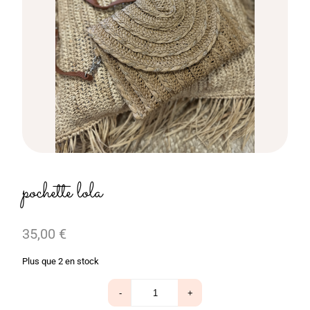
pochette lola
35,00
€
Plus que 2 en stock
quantité
-
+
de
pochette