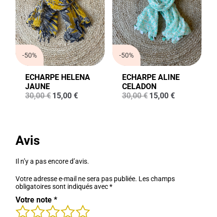
-50%
-50%
ECHARPE HELENA
ECHARPE ALINE
JAUNE
CELADON
Le
Le
Le
Le
30,00
€
15,00
€
30,00
€
15,00
€
prix
prix
prix
prix
initial
actuel
initial
actuel
était :
est :
était :
est :
30,00 €.
15,00 €.
30,00 €.
15,00 €.
Avis
Il n’y a pas encore d’avis.
Votre adresse e-mail ne sera pas publiée.
Les champs
obligatoires sont indiqués avec
*
Votre note
*