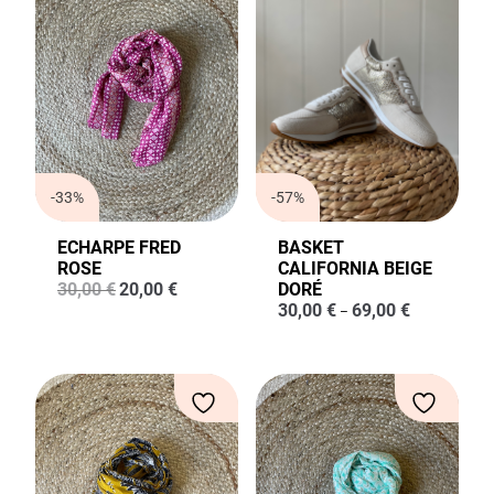
-33%
-57%
ECHARPE FRED
BASKET
ROSE
CALIFORNIA BEIGE
Le
Le
30,00
€
20,00
€
DORÉ
prix
prix
30,00
€
69,00
€
–
initial
actuel
était :
est :
30,00 €.
20,00 €.