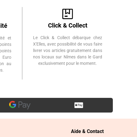
Click & Collect
ité
Le Click & Collect débarque chez
ité et
X'Elles, avec possibilité de vous faire
points
livrer vos articles gratuitement dans
points
nos locaux sur Nîmes dans le Gard
 Euro
exclusivement pour le moment.
ion au
s.
Aide & Contact