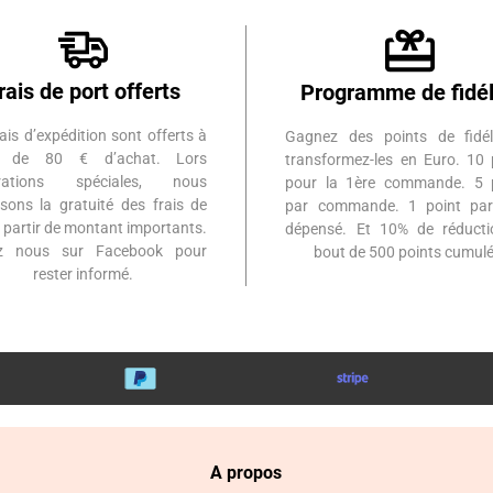
rais de port offerts
Programme de fidél
ais d’expédition sont offerts à
Gagnez des points de fidél
ir de 80 € d’achat. Lors
transformez-les en Euro. 10 
érations spéciales, nous
pour la 1ère commande. 5 
sons la gratuité des frais de
par commande. 1 point par
à partir de montant importants.
dépensé. Et 10% de réduct
ez nous sur Facebook pour
bout de 500 points cumulé
rester informé.
A propos