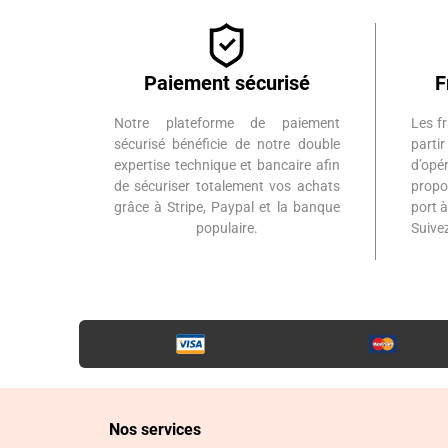
Paiement sécurisé
F
Notre plateforme de paiement
Les fr
sécurisé bénéficie de notre double
part
expertise technique et bancaire afin
d’op
de sécuriser totalement vos achats
propo
grâce à Stripe, Paypal et la banque
port 
populaire.
Suiv
Nos services