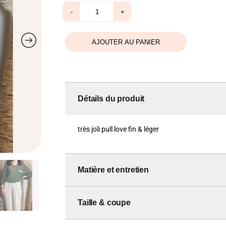
était :
est :
quantité
-
+
de
39,00 €.
29,00 €.
Pull
love
kaki
AJOUTER AU PANIER
Détails du produit
très joli pull love fin & léger
Matière et entretien
Taille & coupe