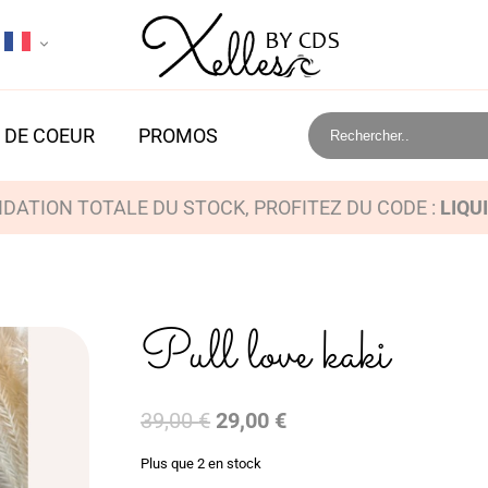
 DE COEUR
PROMOS
IDATION TOTALE DU STOCK, PROFITEZ DU CODE :
LIQU
Pull love kaki
Le
Le
39,00
€
29,00
€
prix
prix
Plus que 2 en stock
initial
actuel