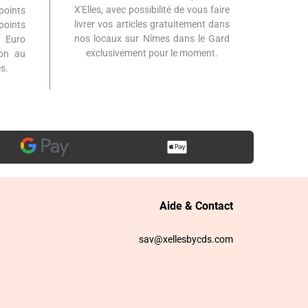
X'Elles, avec possibilité de vous faire
points
livrer vos articles gratuitement dans
points
nos locaux sur Nîmes dans le Gard
 Euro
exclusivement pour le moment.
ion au
s.
Aide & Contact
sav@xellesbycds.com