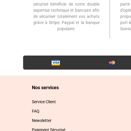
sécurisé bénéficie de notre double
part
expertise technique et bancaire afin
d’op
de sécuriser totalement vos achats
propo
grâce à Stripe, Paypal et la banque
port 
populaire.
Suiv
Nos services
Service Client
FAQ
Newsletter
Paiement Sécurisé