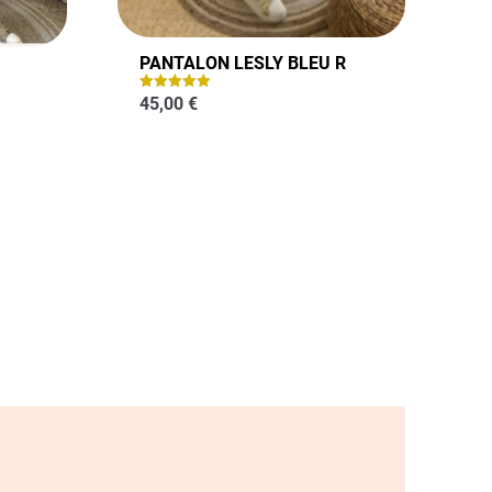
PANTALON LESLY BLEU R
45,00
€
Note
5.00
sur 5