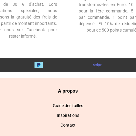
ir de 80 € d’achat. Lors
transformez-les en Euro. 10 
érations spéciales, nous
pour la 1ère commande. 5 
sons la gratuité des frais de
par commande. 1 point par
à partir de montant importants.
dépensé. Et 10% de réduct
ez nous sur Facebook pour
bout de 500 points cumulé
rester informé.
A propos
Guide des tailles
Inspirations
Contact