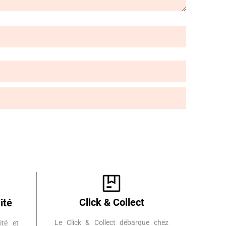
Click & Collect
ité
Le Click & Collect débarque chez
ité et