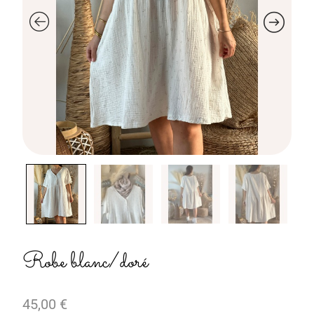
Robe blanc/doré
45,00
€