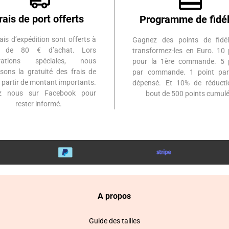
rais de port offerts
Programme de fidél
ais d’expédition sont offerts à
Gagnez des points de fidél
ir de 80 € d’achat. Lors
transformez-les en Euro. 10 
érations spéciales, nous
pour la 1ère commande. 5 
sons la gratuité des frais de
par commande. 1 point par
à partir de montant importants.
dépensé. Et 10% de réduct
ez nous sur Facebook pour
bout de 500 points cumulé
rester informé.
A propos
Guide des tailles