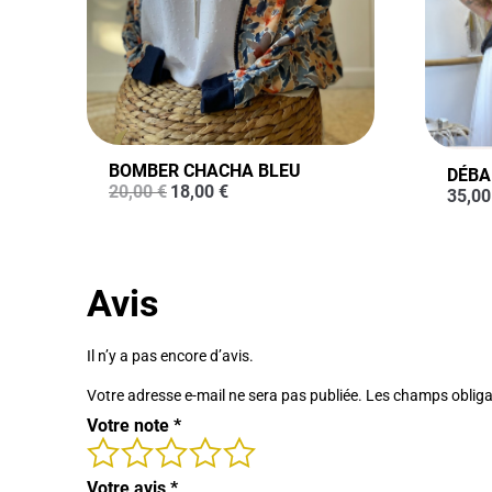
BOMBER CHACHA BLEU
DÉBA
Le
Le
20,00
€
18,00
€
35,0
prix
prix
initial
actuel
était :
est :
20,00 €.
18,00 €.
Avis
Il n’y a pas encore d’avis.
Votre adresse e-mail ne sera pas publiée.
Les champs obliga
Votre note
*
Votre avis
*