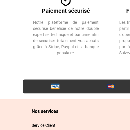
Paiement sécurisé
F
Notre plateforme de paiement
Les fr
sécurisé bénéficie de notre double
part
expertise technique et bancaire afin
d’op
de sécuriser totalement vos achats
propo
grâce à Stripe, Paypal et la banque
port 
populaire.
Suiv
Nos services
Service Client