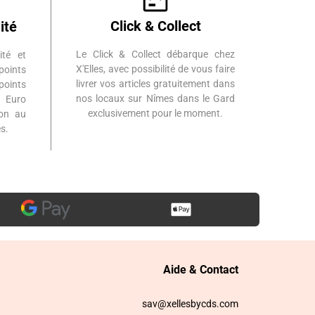
Click & Collect
ité
Le Click & Collect débarque chez
ité et
X'Elles, avec possibilité de vous faire
points
livrer vos articles gratuitement dans
points
nos locaux sur Nîmes dans le Gard
 Euro
exclusivement pour le moment.
ion au
s.
Aide & Contact
sav@xellesbycds.com