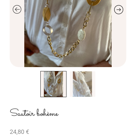
Sautoir bohème
24,80
€