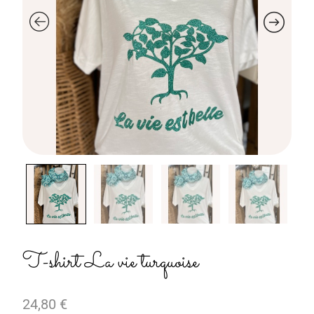
T-shirt La vie turquoise
24,80
€