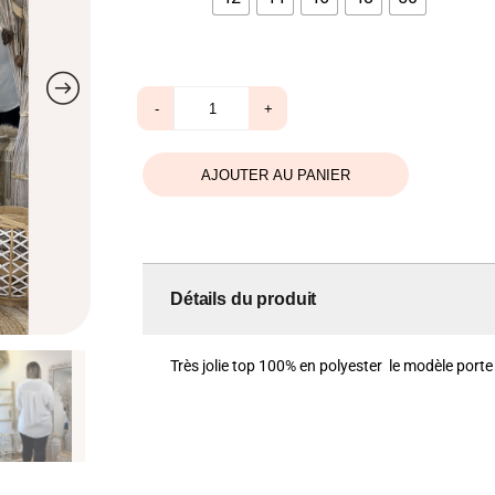
quantité
-
+
de
Top
blanc
Aurélie
AJOUTER AU PANIER
Détails du produit
Très jolie top 100% en polyester le modèle porte