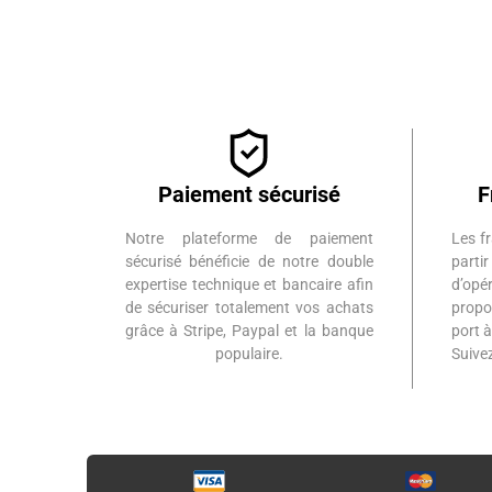
Paiement sécurisé
F
Notre plateforme de paiement
Les fr
sécurisé bénéficie de notre double
part
expertise technique et bancaire afin
d’op
de sécuriser totalement vos achats
propo
grâce à Stripe, Paypal et la banque
port 
populaire.
Suiv