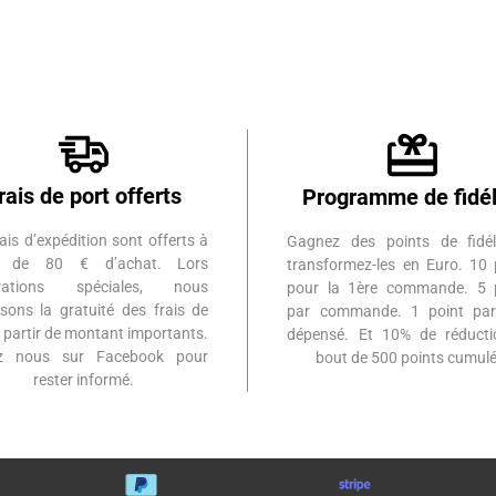
rais de port offerts
Programme de fidél
ais d’expédition sont offerts à
Gagnez des points de fidél
ir de 80 € d’achat. Lors
transformez-les en Euro. 10 
érations spéciales, nous
pour la 1ère commande. 5 
sons la gratuité des frais de
par commande. 1 point par
à partir de montant importants.
dépensé. Et 10% de réduct
ez nous sur Facebook pour
bout de 500 points cumulé
rester informé.