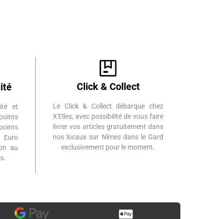
Click & Collect
ité
Le Click & Collect débarque chez
ité et
X'Elles, avec possibilité de vous faire
points
livrer vos articles gratuitement dans
points
nos locaux sur Nîmes dans le Gard
 Euro
exclusivement pour le moment.
ion au
s.