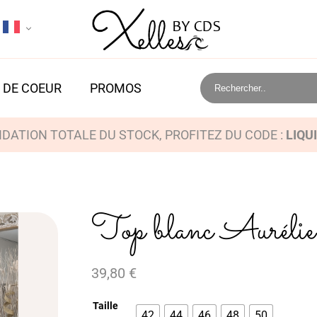
 DE COEUR
PROMOS
IDATION TOTALE DU STOCK, PROFITEZ DU CODE :
LIQU
Top blanc Aurélie
39,80
€
Taille
42
44
46
48
50