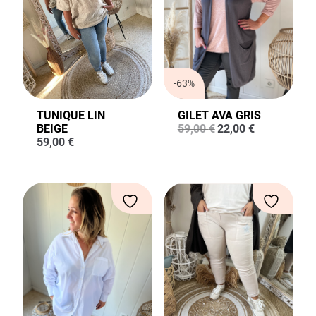
-63%
TUNIQUE LIN
GILET AVA GRIS
Le
Le
BEIGE
59,00
€
22,00
€
prix
prix
59,00
€
initial
actuel
était :
est :
59,00 €.
22,00 €.