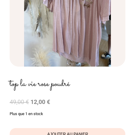
top la vie rose poudré
Le
Le
49,00
€
12,00
€
prix
prix
Plus que 1 en stock
initial
actuel
était :
est :
49,00 €.
12,00 €.
AJOUTER AU PANIER