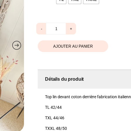
quantité
-
+
de
Tunique
lin
blanche
AJOUTER AU PANIER
Détails du produit
Top lin devant coton derrière fabrication italien
TL 42/44
TXL 44/46
TXXL 48/50