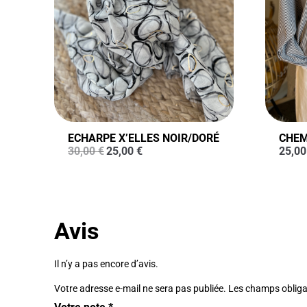
ECHARPE X’ELLES NOIR/DORÉ
CHEM
Le
Le
30,00
€
25,00
€
25,0
prix
prix
initial
actuel
était :
est :
30,00 €.
25,00 €.
Avis
Il n’y a pas encore d’avis.
Votre adresse e-mail ne sera pas publiée.
Les champs obliga