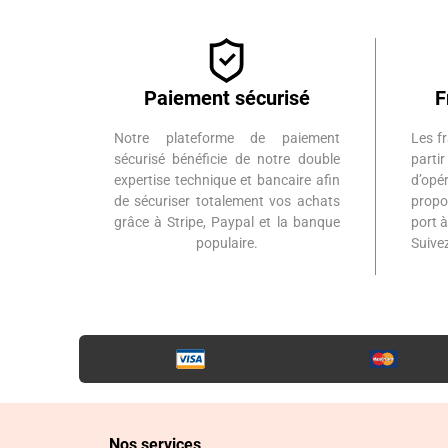
Paiement sécurisé
F
Notre plateforme de paiement
Les fr
sécurisé bénéficie de notre double
part
expertise technique et bancaire afin
d’op
de sécuriser totalement vos achats
propo
grâce à Stripe, Paypal et la banque
port 
populaire.
Suiv
Nos services