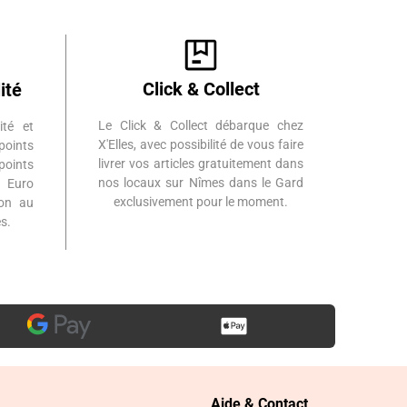
Click & Collect
ité
Le Click & Collect débarque chez
ité et
X'Elles, avec possibilité de vous faire
points
livrer vos articles gratuitement dans
points
nos locaux sur Nîmes dans le Gard
 Euro
exclusivement pour le moment.
ion au
s.
Aide & Contact