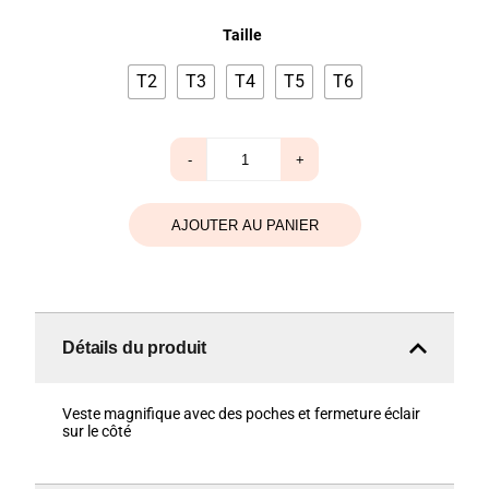
Taille
T2
T3
T4
T5
T6
quantité
-
+
de
Veste
noire
Xelles
AJOUTER AU PANIER
Détails du produit
Veste magnifique avec des poches et fermeture éclair
sur le côté