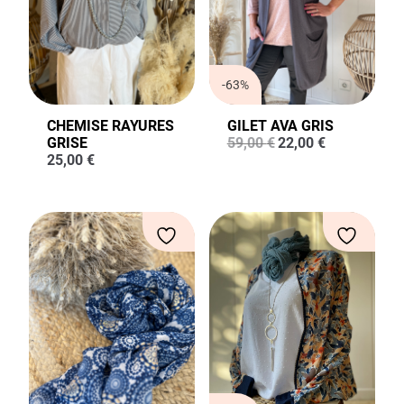
-63%
CHEMISE RAYURES
GILET AVA GRIS
Le
Le
GRISE
59,00
€
22,00
€
prix
prix
25,00
€
initial
actuel
était :
est :
59,00 €.
22,00 €.