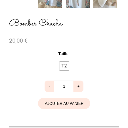
Bomber Chacha
20,00
€
Taille
T2
quantité
-
+
de
Bomber
Chacha
AJOUTER AU PANIER