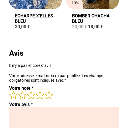
-10%
ECHARPE X’ELLES
BOMBER CHACHA
BLEU
BLEU
Le
Le
30,00
€
20,00
€
18,00
€
prix
prix
initial
actuel
était :
est :
20,00 €.
18,00 €.
Avis
Il n’y a pas encore d’avis.
Votre adresse e-mail ne sera pas publiée.
Les champs
obligatoires sont indiqués avec
*
Votre note
*
Votre avis
*