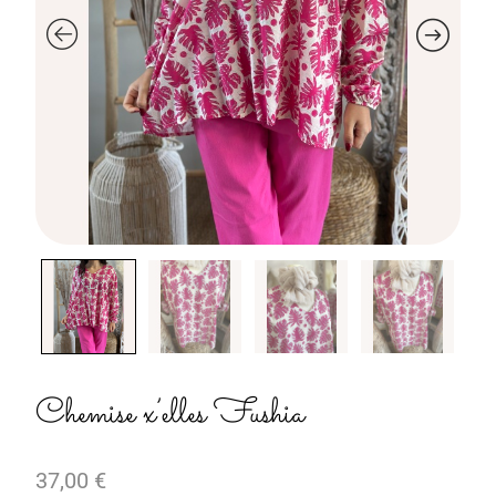
Chemise x’elles Fushia
37,00
€