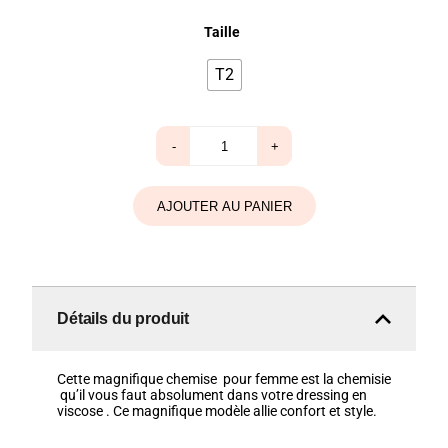
Taille
T2
quantité
-
+
de
Chemise
X’elles
vert
AJOUTER AU PANIER
Détails du produit
Cette magnifique chemise pour femme est la chemisie
qu’il vous faut absolument dans votre dressing en
viscose . Ce magnifique modèle allie confort et style.