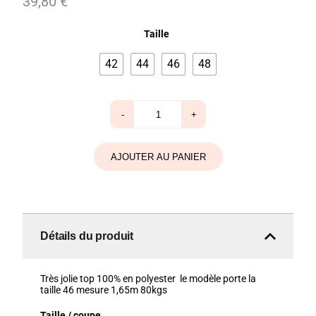
39,80
€
Taille
42
44
46
48
quantité
-
+
de
Chemsier
X’elles
Chacha
AJOUTER AU PANIER
Détails du produit
Très jolie top 100% en polyester le modèle porte la
taille 46 mesure 1,65m 80kgs
Taille / coupe