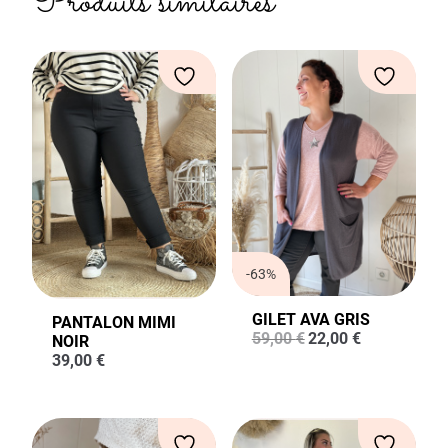
Produits similaires
-63%
GILET AVA GRIS
PANTALON MIMI
Le
Le
59,00
€
22,00
€
NOIR
prix
prix
39,00
€
initial
actuel
était :
est :
59,00 €.
22,00 €.