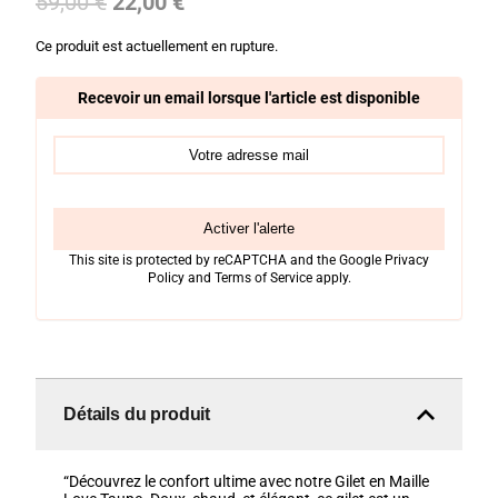
Le
Le
59,00
€
22,00
€
prix
prix
Ce produit est actuellement en rupture.
initial
actuel
était :
est :
Recevoir un email lorsque l'article est disponible
59,00 €.
22,00 €.
Activer l'alerte
This site is protected by reCAPTCHA and the Google
Privacy
Policy
and
Terms of Service
apply.
Détails du produit
“Découvrez le confort ultime avec notre Gilet en Maille