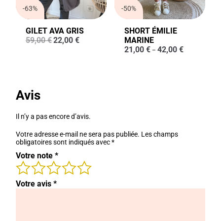
-63%
-50%
GILET AVA GRIS
SHORT ÉMILIE
Le
Le
59,00
€
22,00
€
MARINE
prix
prix
21,00
€
42,00
€
–
initial
actuel
était :
est :
59,00 €.
22,00 €.
Avis
Il n’y a pas encore d’avis.
Votre adresse e-mail ne sera pas publiée.
Les champs
obligatoires sont indiqués avec
*
Votre note
*
Votre avis
*