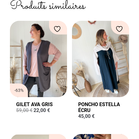
Produits similaires
-63%
GILET AVA GRIS
PONCHO ESTELLA
Le
Le
59,00
€
22,00
€
ÉCRU
prix
prix
45,00
€
initial
actuel
était :
est :
59,00 €.
22,00 €.