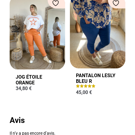
PANTALON LESLY
JOG ÉTOILE
BLEU R
ORANGE
34,80
€
45,00
€
Note
5.00
sur 5
Avis
Il n’y a pas encore d’avis.