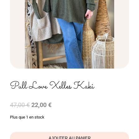
Pull Love Xelles Kaki
Le
Le
47,00
€
22,00
€
prix
prix
Plus que 1 en stock
initial
actuel
était :
est :
47,00 €.
22,00 €.
AJOUTER AU PANIER