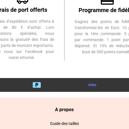
rais de port offerts
Programme de fidél
ais d’expédition sont offerts à
Gagnez des points de fidél
ir de 80 € d’achat. Lors
transformez-les en Euro. 10 
érations spéciales, nous
pour la 1ère commande. 5 
sons la gratuité des frais de
par commande. 1 point par
à partir de montant importants.
dépensé. Et 10% de réduct
ez nous sur Facebook pour
bout de 500 points cumulé
rester informé.
A propos
Guide des tailles