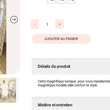
quantité
-
+
de
Robe
Tunique
X’elles
AJOUTER AU PANIER
blanche
Détails du produit
Cette magnifique tunique pour vous mesdames. I
magnifique modèle allie confort et style.
Matière et entretien