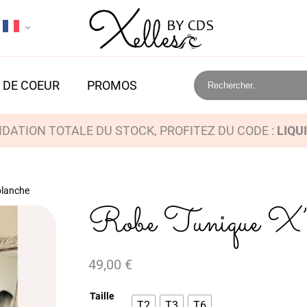
 DE COEUR
PROMOS
IDATION TOTALE DU STOCK, PROFITEZ DU CODE :
LIQU
blanche
Robe Tunique X’el
49,00
€
Taille
T2
T3
T6