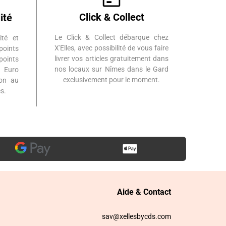
Click & Collect
ité
Le Click & Collect débarque chez
ité et
X'Elles, avec possibilité de vous faire
points
livrer vos articles gratuitement dans
points
nos locaux sur Nîmes dans le Gard
 Euro
exclusivement pour le moment.
ion au
s.
Aide & Contact
sav@xellesbycds.com