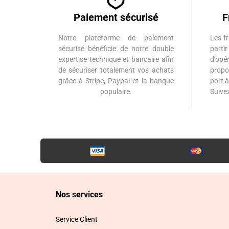
Paiement sécurisé
F
Notre plateforme de paiement
Les fr
sécurisé bénéficie de notre double
part
expertise technique et bancaire afin
d’op
de sécuriser totalement vos achats
propo
grâce à Stripe, Paypal et la banque
port 
populaire.
Suiv
Nos services
Service Client