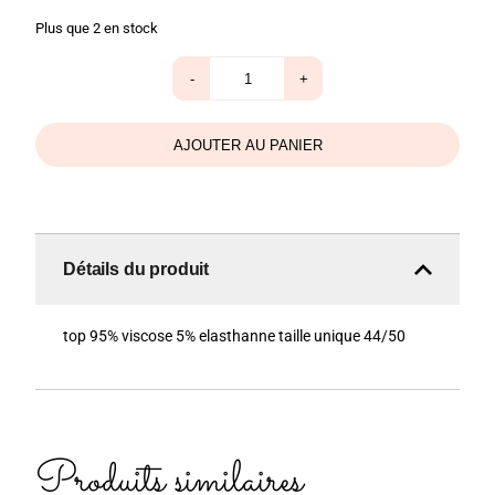
Plus que 2 en stock
quantité
-
+
de
Top
love
blanc/bleu
AJOUTER AU PANIER
Détails du produit
top 95% viscose 5% elasthanne taille unique 44/50
Produits similaires