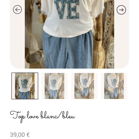
Top love blanc/bleu
39,00
€