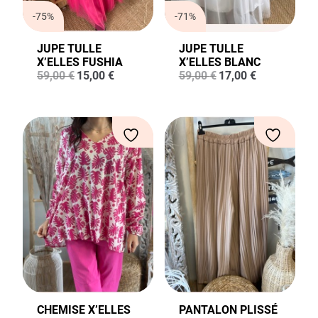
-75%
-71%
JUPE TULLE
JUPE TULLE
X’ELLES FUSHIA
X’ELLES BLANC
Le
Le
Le
Le
59,00
€
15,00
€
59,00
€
17,00
€
prix
prix
prix
prix
initial
actuel
initial
actuel
était :
est :
était :
est :
59,00 €.
15,00 €.
59,00 €.
17,00 €.
CHEMISE X’ELLES
PANTALON PLISSÉ