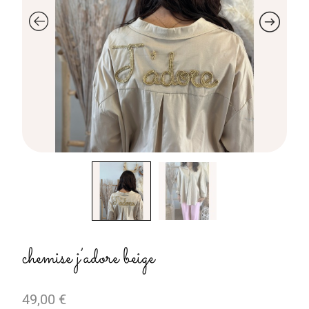
chemise j’adore beige
49,00
€